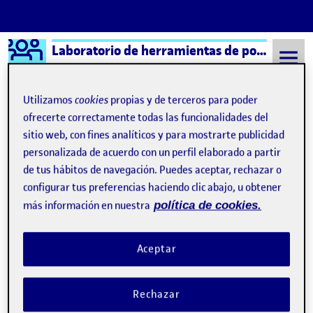
Logo Ágora
Laboratorio de herramientas de portafolios aula 2
Saltar al contenido
Utilizamos
cookies
propias y de terceros para poder
ofrecerte correctamente todas las funcionalidades del
sitio web, con fines analíticos y para mostrarte publicidad
Semestre 20221 - Aula 2
2 Octubre, 2022
personalizada de acuerdo con un perfil elaborado a partir
2 Octubre, 2022
de tus hábitos de navegación. Puedes aceptar, rechazar o
configurar tus preferencias haciendo clic abajo, u obtener
más información en nuestra
política de cookies.
PRESENTACIÓN
Publicado por
Publicado por
Estela Barbancho González Mellado
Visibilidad:
Fecha de publicación
en PRESENTACIÓN
Pública
-
2 Oct 2022
-
comentario
Aceptar
¡Hola! Me llamo Estela y esta es mi primera vez usando el Ágora,
creo que es esto, aún estoy intentando saber el funcionamiento
Rechazar
de la web. Es mi primera vez estudiando online y creo que me
resulta un poco más complicado de lo que esperaba. ¡Un placer