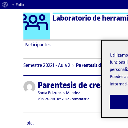
Acerca de WordPress
+ Folio
Logo Ágora
Laboratorio de herramie
Saltar al contenido
Participantes
Utilizam
funcionali
Semestre 20221 - Aula 2
Parentesis de creacion
personali
Puedes ac
Parentesis de creacion
Publicado por
informaci
Publicado por
Sonia Belzunces Mendez
Visibilidad:
Fecha de publicación
19 octubre, 2022 3:29 pm
en Parentesis de creacion
Pública
-
18 Oct 2022
-
comentario
Hola,