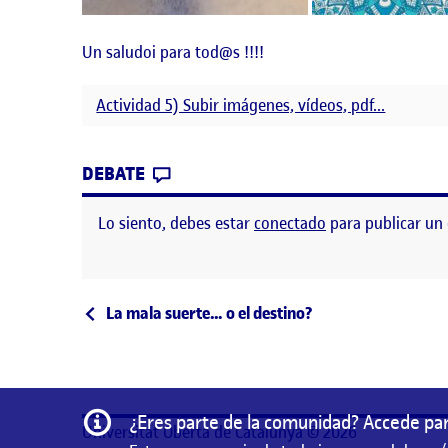
Un saludoi para tod@s !!!!
Actividad 5) Subir imágenes, vídeos, pdf...
CONTRIBUTION
0
EN PARENTESIS DE CREACION
DEBATE
Lo siento, debes estar
conectado
para publicar un
Navegación de entrad
Entrada anterior
La mala suerte… o el destino?
Información
¿Eres parte de la comunidad? Accede par
Universitat Oberta de Catalunya © 2026