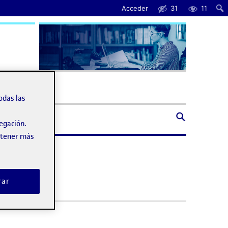
Acceder
31
11
uda
odas las
vegación.
obtener más
rar