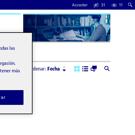
Acceder
31
11
uda
odas las
vegación.
Ordenar:
Descendente
Ordenar:
Fecha
obtener más
rar